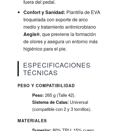
fuera del pedal.
Confort y Sanidad:
Plantilla de EVA
troquelada con soporte de arco
medio y tratamiento antimicrobiano
Aegis®
, que previene la formación
de olores y asegura un entorno más
higiénico para el pie.
ESPECIFICACIONES
TÉCNICAS
PESO Y COMPATIBILIDAD
Peso:
265 g (Talle 42).
Sistema de Calas:
Universal
(compatible con 2 y 3 tornillos).
MATERIALES
Superior:
80% TPU; 15% cuero