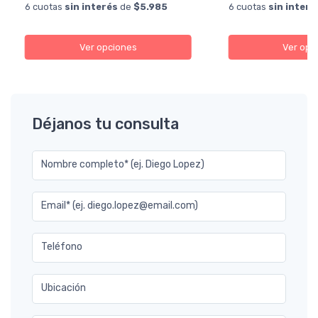
6 cuotas
sin interés
de
$5.985
6 cuotas
sin interé
Ver opciones
Ver opc
Déjanos tu consulta
Nombre completo* (ej. Diego Lopez)
Email* (ej. diego.lopez@email.com)
Teléfono
Ubicación