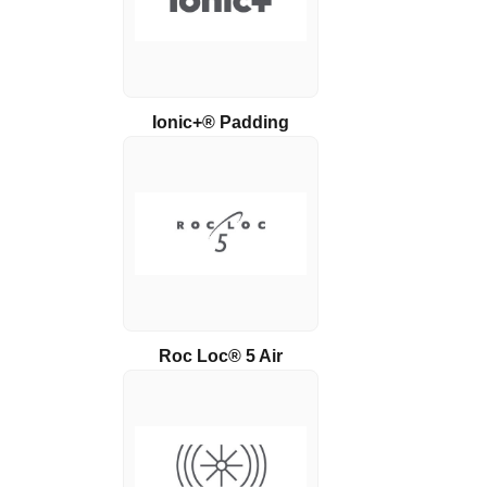
Ionic+® Padding
Roc Loc® 5 Air