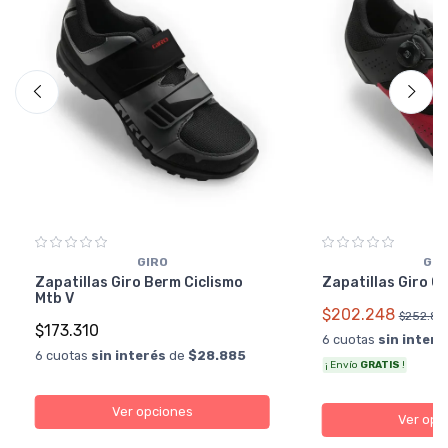
GIRO
GIR
Zapatillas Giro Berm Ciclismo
Zapatillas Giro Cy
Mtb V
$202.248
$252.81
$173.310
6 cuotas
sin interé
6 cuotas
sin interés
de
$28.885
¡ Envío
GRATIS
!
Ver opciones
Ver opc