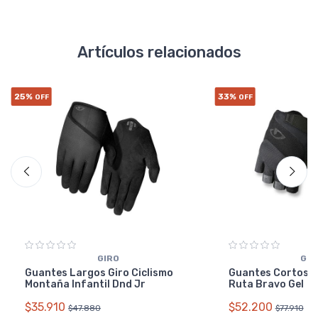
Artículos relacionados
25%
33%
OFF
OFF
GIRO
GIR
Guantes Largos Giro Ciclismo
Guantes Cortos Gi
Montaña Infantil Dnd Jr
Ruta Bravo Gel
$35.910
$52.200
$47.880
$77.910