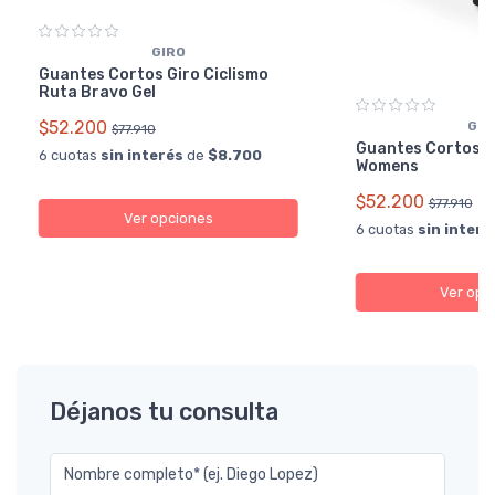
GIRO
Guantes Cortos Giro Ciclismo
Ruta Bravo Gel
$52.200
GIR
$77.910
Guantes Cortos G
6 cuotas
sin interés
de
$8.700
Womens
$52.200
$77.910
Ver opciones
6 cuotas
sin interé
Ver opc
Déjanos tu consulta
Nombre completo* (ej. Diego Lopez)