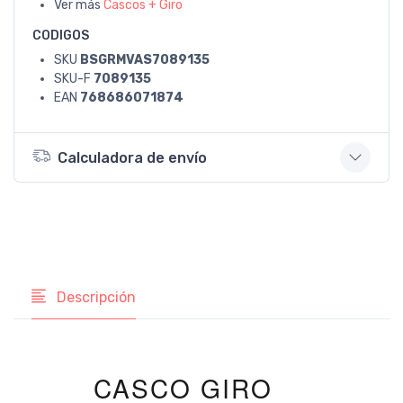
Ver más
Cascos + Giro
CODIGOS
SKU
BSGRMVAS7089135
SKU-F
7089135
EAN
768686071874
Calculadora de envío
Descripción
CASCO GIRO