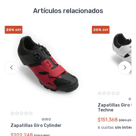
Artículos relacionados
20%
20%
OFF
OFF
GIR
Zapatillas Giro C
Techne
$151.368
GIRO
$189.210
Zapatillas Giro Cylinder
6 cuotas
sin interé
$202.248
$252.810