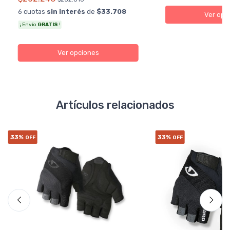
6 cuotas
sin interés
de
$33.708
Ver opc
¡ Envío
GRATIS
!
Ver opciones
Artículos relacionados
33%
33%
OFF
OFF