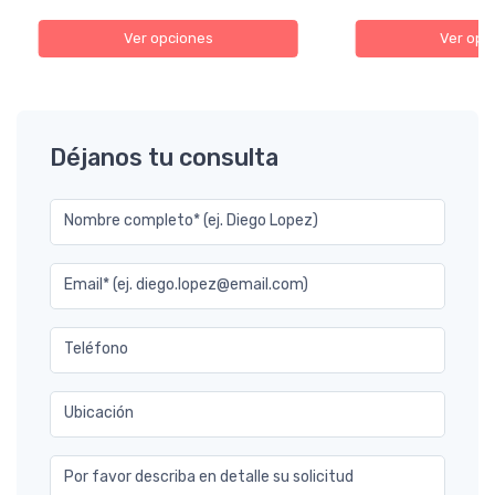
Ver opciones
Ver opc
Déjanos tu consulta
Nombre completo* (ej. Diego Lopez)
Email* (ej. diego.lopez@email.com)
Teléfono
Ubicación
Por favor describa en detalle su solicitud