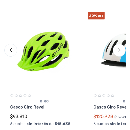
20%
OFF
GIRO
GIR
Casco Giro Revel
Casco Giro Rever
$93.810
$125.928
$157.410
6 cuotas
sin interés
de
$15.635
6 cuotas
sin interé