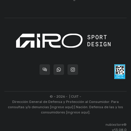
© - 2026 -
| CUIT -
Dirección General de Defensa y Protección al Consumidor: Para
consultas y/o denuncias
[ingrese aquí]
| Nación: Defensa de las y los
consumidores
[ingrese aquí]
.
nubixstore®
v13.08.0