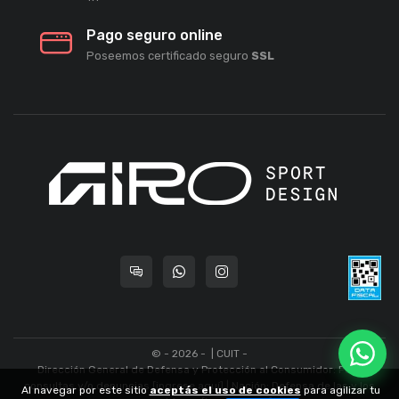
Pago seguro online
Poseemos certificado seguro
SSL
© - 2026 -
| CUIT -
Dirección General de Defensa y Protección al Consumidor: Para
consultas y/o denuncias
[ingrese aquí]
| Nación: Defensa de las y los
Al navegar por este sitio
aceptás el uso de cookies
para agilizar tu