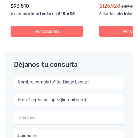
$93.810
$125.928
$157.410
6 cuotas
sin interés
de
$15.635
6 cuotas
sin interé
Ver opciones
Ver opc
Déjanos tu consulta
Nombre completo* (ej. Diego Lopez)
Email* (ej. diego.lopez@email.com)
Teléfono
Ubicación